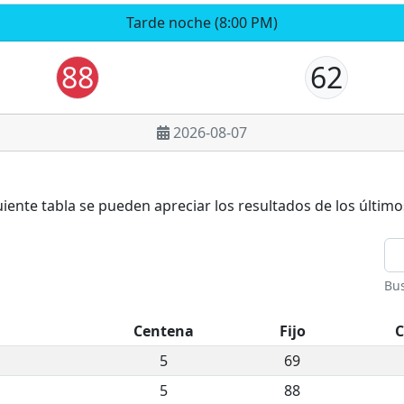
Tarde noche (8:00 PM)
88
62
2026-08-07
uiente tabla se pueden apreciar los resultados de los último
Bu
Centena
Fijo
C
5
69
5
88