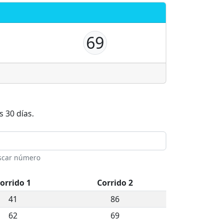
69
s 30 días.
scar número
orrido 1
Corrido 2
41
86
62
69