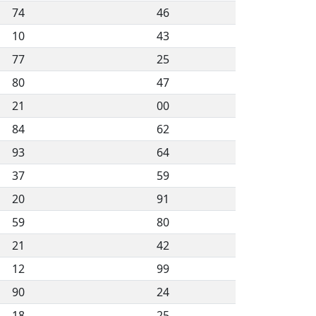
74
46
10
43
77
25
80
47
21
00
84
62
93
64
37
59
20
91
59
80
21
42
12
99
90
24
18
25