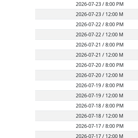
2026-07-23 / 8:00 PM
2026-07-23 / 12:00 M
2026-07-22 / 8:00 PM
2026-07-22 / 12:00 M
2026-07-21 / 8:00 PM
2026-07-21 / 12:00 M
2026-07-20 / 8:00 PM
2026-07-20 / 12:00 M
2026-07-19 / 8:00 PM
2026-07-19 / 12:00 M
2026-07-18 / 8:00 PM
2026-07-18 / 12:00 M
2026-07-17 / 8:00 PM
2026-07-17 / 12:00 M