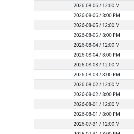
2026-08-06 / 12:00 M
2026-08-06 / 8:00 PM
2026-08-05 / 12:00 M
2026-08-05 / 8:00 PM
2026-08-04 / 12:00 M
2026-08-04 / 8:00 PM
2026-08-03 / 12:00 M
2026-08-03 / 8:00 PM
2026-08-02 / 12:00 M
2026-08-02 / 8:00 PM
2026-08-01 / 12:00 M
2026-08-01 / 8:00 PM
2026-07-31 / 12:00 M
2026-07-31 / 8:00 PM