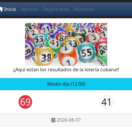
Inicio
Apostar
Registrarse
Nosotros
¡¡Aquí estan los resultados de la lotería cubana!!
Medio día (12:00)
69
41
2026-08-07