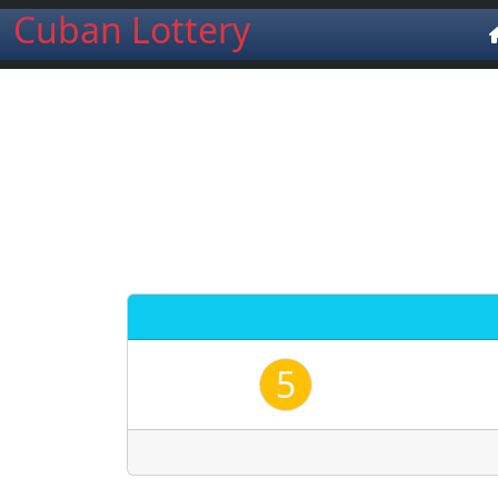
Cuban Lottery
5